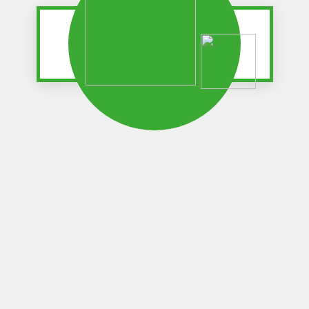
Vi ses snart igen!
Häng kvar, du skickas nu vidare
till Axo Finans.