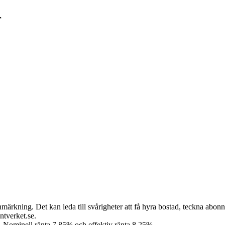
r
nmärkning. Det kan leda till svårigheter att få hyra bostad, teckna abon
tverket.se.
r. Nominell ränta 7,85% och effektiv ränta 8,25%.