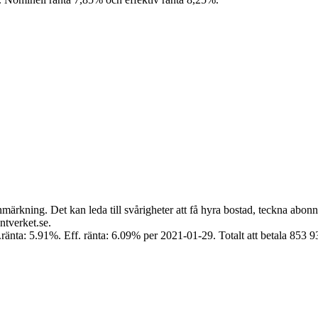
nmärkning. Det kan leda till svårigheter att få hyra bostad, teckna abon
tverket.se.
änta: 5.91%. Eff. ränta: 6.09% per 2021-01-29. Totalt att betala 853 9