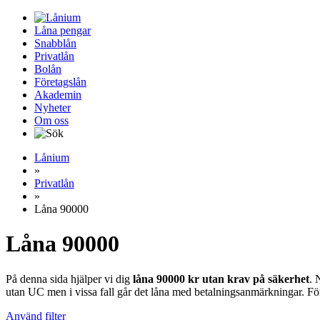
Låna pengar
Snabblån
Privatlån
Bolån
Företagslån
Akademin
Nyheter
Om oss
Lånium
»
Privatlån
»
Låna 90000
Låna 90000
På denna sida hjälper vi dig
låna 90000 kr utan krav på säkerhet
. 
utan UC men i vissa fall går det låna med betalningsanmärkningar. För at
Använd filter