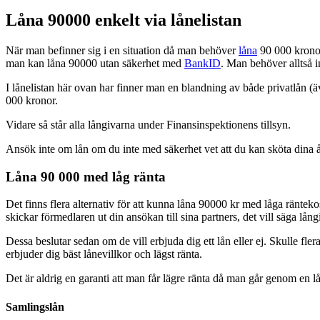
Låna 90000 enkelt via lånelistan
När man befinner sig i en situation då man behöver
låna
90 000 kronor
man kan låna 90000 utan säkerhet med
BankID
. Man behöver alltså i
I lånelistan här ovan har finner man en blandning av både privatlån (ä
000 kronor.
Vidare så står alla långivarna under Finansinspektionens tillsyn.
Ansök inte om lån om du inte med säkerhet vet att du kan sköta dina å
Låna 90 000 med låg ränta
Det finns flera alternativ för att kunna låna 90000 kr med låga räntek
skickar förmedlaren ut din ansökan till sina partners, det vill säga lång
Dessa beslutar sedan om de vill erbjuda dig ett lån eller ej. Skulle flera
erbjuder dig bäst lånevillkor och lägst ränta.
Det är aldrig en garanti att man får lägre ränta då man går genom en l
Samlingslån