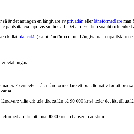
 så är det antingen en långivare av
privatlån
eller
låneförmedlare
man få
nte pantsätta exempelvis sin bostad. Det är dessutom snabbt och enkelt 
ven kallat
blancolån
) samt låneförmedlare. Långivarna är opartiskt rece
terbetalningar.
ostnader. Exempelvis så är låneförmedlare ett bra alternativ för att pr
ivarna.
 långivare vilja erbjuda dig ett lån på 90 000 kr så leder det lätt till at
åneförmedlare för att låna 90000 men chanserna är större.