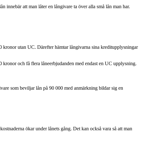
ån innebär att man låter en långivare ta över alla små lån man har.
00 kronor utan UC. Därefter hämtar långivarna sina kreditupplysningar
00 kronor och få flera låneerbjudanden med endast en UC upplysning.
ivare som beviljar lån på 90 000 med anmärkning bildar sig en
ntekostnaderna ökar under lånets gång. Det kan också vara så att man