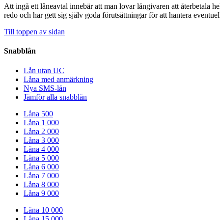
Att ingå ett låneavtal innebär att man lovar långivaren att återbetala h
redo och har gett sig själv goda förutsättningar för att hantera eventu
Till toppen av sidan
Snabblån
Lån utan UC
Låna med anmärkning
Nya SMS-lån
Jämför alla snabblån
Låna 500
Låna 1 000
Låna 2 000
Låna 3 000
Låna 4 000
Låna 5 000
Låna 6 000
Låna 7 000
Låna 8 000
Låna 9 000
Låna 10 000
Låna 15 000