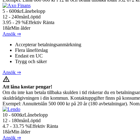
5 - 600
tkr
Lånebelopp
12 - 240
mån
Löptid
3.95 - 29
%
Effektiv Ränta
18
år
Min ålder
Ansök ⇒
Accepterar betalningsanmärkning
Flera låneförslag
Endast en UC
Trygg och säker
Ansök ⇒
warning_amber
Att låna kostar pengar!
Om du inte kan betala tillbaka skulden i tid riskerar du en betalningsa
skuldrådgivningen i din kommun. Kontaktuppgifter finns på konsumen
Exempel: Annuitetslån 500 000 kr på 20 år (180 avbetalningar). Nom.r
10 - 600
tkr
Lånebelopp
12 - 180
mån
Löptid
4.7 - 33.75
%
Effektiv Ränta
18
år
Min ålder
Ansök ⇒