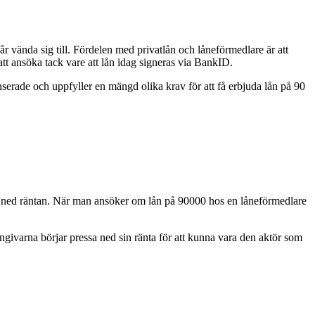
r vända sig till. Fördelen med privatlån och låneförmedlare är att
att ansöka tack vare att lån idag signeras via BankID.
nserade och uppfyller en mängd olika krav för att få erbjuda lån på 90
essa ned räntan. När man ansöker om lån på 90000 hos en låneförmedlare
t långivarna börjar pressa ned sin ränta för att kunna vara den aktör som