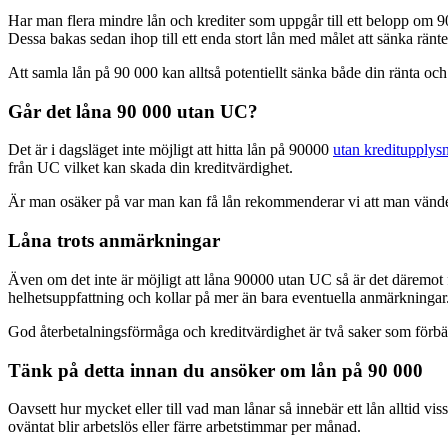
Har man flera mindre lån och krediter som uppgår till ett belopp om 
Dessa bakas sedan ihop till ett enda stort lån med målet att sänka ränt
Att samla lån på 90 000 kan alltså potentiellt sänka både din ränta och
Går det låna 90 000 utan UC?
Det är i dagsläget inte möjligt att hitta lån på 90000
utan kreditupplys
från UC vilket kan skada din kreditvärdighet.
Är man osäker på var man kan få lån rekommenderar vi att man vänder
Låna trots anmärkningar
Även om det inte är möjligt att låna 90000 utan UC så är det däremot f
helhetsuppfattning och kollar på mer än bara eventuella anmärkningar
God återbetalningsförmåga och kreditvärdighet är två saker som förbä
Tänk på detta innan du ansöker om lån på 90 000
Oavsett hur mycket eller till vad man lånar så innebär ett lån alltid 
oväntat blir arbetslös eller färre arbetstimmar per månad.