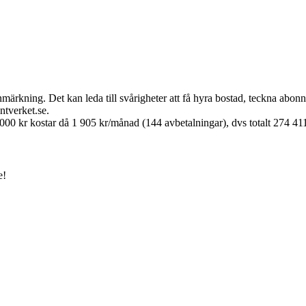
nmärkning. Det kan leda till svårigheter att få hyra bostad, teckna abon
tverket.se.
000 kr kostar då 1 905 kr/månad (144 avbetalningar), dvs totalt 274 411 
e!