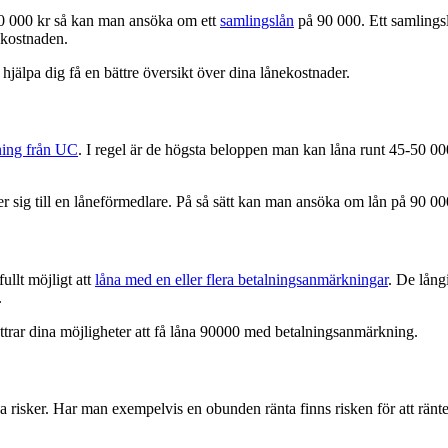
90 000 kr så kan man ansöka om ett
samlingslån
på 90 000. Ett samlingsl
ekostnaden.
 hjälpa dig få en bättre översikt över dina lånekostnader.
ning från UC
. I regel är de högsta beloppen man kan låna runt 45-50 0
 sig till en låneförmedlare. På så sätt kan man ansöka om lån på 90 0
ullt möjligt att
låna med en eller flera betalningsanmärkningar
. De lång
.
ttrar dina möjligheter att få låna 90000 med betalningsanmärkning.
vissa risker. Har man exempelvis en obunden ränta finns risken för att rä