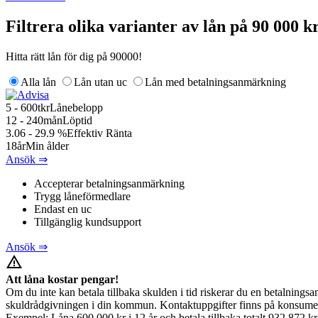
Filtrera olika varianter av lån på 90 000 k
Hitta rätt lån för dig på 90000!
Alla lån
Lån utan uc
Lån med betalningsanmärkning
5 - 600
tkr
Lånebelopp
12 - 240
mån
Löptid
3.06 - 29.9
%
Effektiv Ränta
18
år
Min ålder
Ansök ⇒
Accepterar betalningsanmärkning
Trygg låneförmedlare
Endast en uc
Tillgänglig kundsupport
Ansök ⇒
warning_amber
Att låna kostar pengar!
Om du inte kan betala tillbaka skulden i tid riskerar du en betalningsa
skuldrådgivningen i din kommun. Kontaktuppgifter finns på konsumen
Exempel: Låna 600 000 kr i 12 år och betala tillbaka totalt 932 872 k