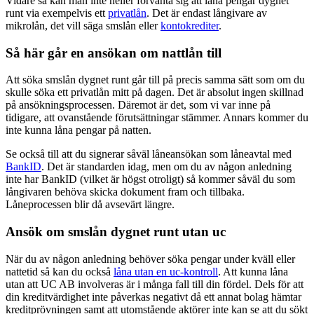
Vidare så kan man inte heller förvänta sig att låna pengar dygnet
runt via exempelvis ett
privatlån
. Det är endast långivare av
mikrolån, det vill säga smslån eller
kontokrediter
.
Så här går en ansökan om nattlån till
Att söka smslån dygnet runt går till på precis samma sätt som om du
skulle söka ett privatlån mitt på dagen. Det är absolut ingen skillnad
på ansökningsprocessen. Däremot är det, som vi var inne på
tidigare, att ovanstående förutsättningar stämmer. Annars kommer du
inte kunna låna pengar på natten.
Se också till att du signerar såväl låneansökan som låneavtal med
BankID
. Det är standarden idag, men om du av någon anledning
inte har BankID (vilket är högst otroligt) så kommer såväl du som
långivaren behöva skicka dokument fram och tillbaka.
Låneprocessen blir då avsevärt längre.
Ansök om smslån dygnet runt utan uc
När du av någon anledning behöver söka pengar under kväll eller
nattetid så kan du också
låna utan en uc-kontroll
. Att kunna låna
utan att UC AB involveras är i många fall till din fördel. Dels för att
din kreditvärdighet inte påverkas negativt då ett annat bolag hämtar
kreditprövningen samt att utomstående aktörer inte kan se att du sökt