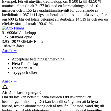
Exempel: För ett utnyttjat kreditbelopp om 9 500 kr till 42,50 %
nominell ränta (totalt 2 177 kr) med en återbetalningstid på 10
månader och 1 155 kr i uppläggningsavgift för upprättande av
kreditlimit, 1 087 kr i Lägst att betala-belopp samt totala aviavgifter
om 600 kr blir det totala beloppet att återbetala 14 519 kr och ger en
effektiv ränta på totalt 190,41 %.
5 - 600
tkr
Lånebelopp
12 - 240
mån
Löptid
3.95 - 29
%
Effektiv Ränta
18
år
Min ålder
Ansök ⇒
Accepterar betalningsanmärkning
Flera låneförslag
Endast en UC
Trygg och säker
Ansök ⇒
warning_amber
Att låna kostar pengar!
Om du inte kan betala tillbaka skulden i tid riskerar du en
betalningsanmärkning. Det kan leda till svårigheter att få hyra
bostad, teckna abonnemang och få nya lån. För stöd, vänd dig till
budget- och skuldrådgivningen i din kommun. Kontaktuppgifter