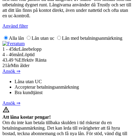
utbetalning dygnet runt. Långivarna använder då Trustly och ser till
att ditt lån finns på kontot direkt, även under nattetid och ofta utan
en uc-kontroll.
Använd filter
Alla lån
Lån utan uc
Lån med betalningsanmärkning
1 - 45
tkr
Lånebelopp
4 - 46
mån
Löptid
43.49
%
Effektiv Ränta
21
år
Min ålder
Ansök ⇒
Låna utan UC
Accepterar betalningsanmärkning
Bra kundtjänst
Ansök ⇒
warning_amber
Att låna kostar pengar!
Om du inte kan betala tillbaka skulden i tid riskerar du en
betalningsanmärkning. Det kan leda till svårigheter att få hyra
bostad, teckna abonnemang och få nya lån. För stöd, vänd dig till