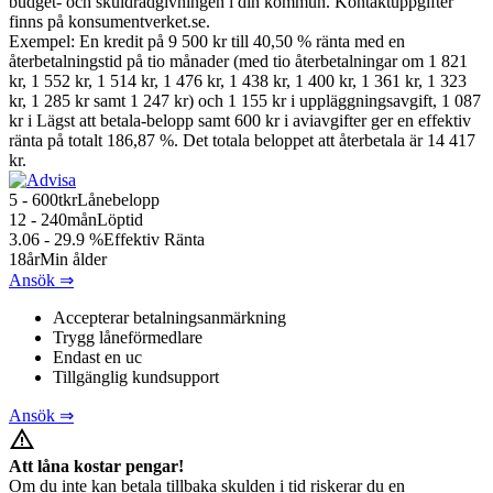
budget- och skuldrådgivningen i din kommun. Kontaktuppgifter
finns på konsumentverket.se.
Exempel: En kredit på 9 500 kr till 40,50 % ränta med en
återbetalningstid på tio månader (med tio återbetalningar om 1 821
kr, 1 552 kr, 1 514 kr, 1 476 kr, 1 438 kr, 1 400 kr, 1 361 kr, 1 323
kr, 1 285 kr samt 1 247 kr) och 1 155 kr i uppläggningsavgift, 1 087
kr i Lägst att betala-belopp samt 600 kr i aviavgifter ger en effektiv
ränta på totalt 186,87 %. Det totala beloppet att återbetala är 14 417
kr.
5 - 600
tkr
Lånebelopp
12 - 240
mån
Löptid
3.06 - 29.9
%
Effektiv Ränta
18
år
Min ålder
Ansök ⇒
Accepterar betalningsanmärkning
Trygg låneförmedlare
Endast en uc
Tillgänglig kundsupport
Ansök ⇒
warning_amber
Att låna kostar pengar!
Om du inte kan betala tillbaka skulden i tid riskerar du en