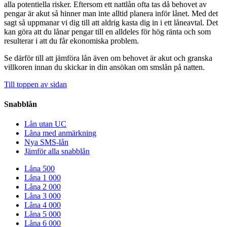
alla potentiella risker. Eftersom ett nattlån ofta tas då behovet av
pengar är akut så hinner man inte alltid planera inför lånet. Med det
sagt så uppmanar vi dig till att aldrig kasta dig in i ett låneavtal. Det
kan göra att du lånar pengar till en alldeles för hög ränta och som
resulterar i att du får ekonomiska problem.
Se därför till att jämföra lån även om behovet är akut och granska
villkoren innan du skickar in din ansökan om smslån på natten.
Till toppen av sidan
Snabblån
Lån utan UC
Låna med anmärkning
Nya SMS-lån
Jämför alla snabblån
Låna 500
Låna 1 000
Låna 2 000
Låna 3 000
Låna 4 000
Låna 5 000
Låna 6 000