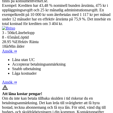
finns på konsumentverket.se.
Exempel: Krediten har 43,48 % nominell bunden årsränta, 475 kr i
uppläggningsavgift och 25 kr månatlig administrationsavgift. En
exempelkredit på 10 000 kr som återbetalas med 1 117 kr per månad
under 12 månader har en effektiv årsränta på 75,9 %. Det innebär en
total kostnad för krediten om 3 404 kr.
3 - 50
tkr
Lånebelopp
8 - 65
mån
Löptid
28.95
%
Effektiv Ränta
18
år
Min ålder
Ansök ⇒
Låna utan UC
Accepterar betalningsanmärkning
Snabb utbetalning
Låga kostnader
Ansök ⇒
warning_amber
Att låna kostar pengar!
Om du inte kan betala tillbaka skulden i tid riskerar du en
betalningsanmärkning. Det kan leda till svårigheter att få hyra
bostad, teckna abonnemang och få nya lån. För stöd, vänd dig till
budget- och skuldrådgivningen i din kommun. Kontaktuppgifter