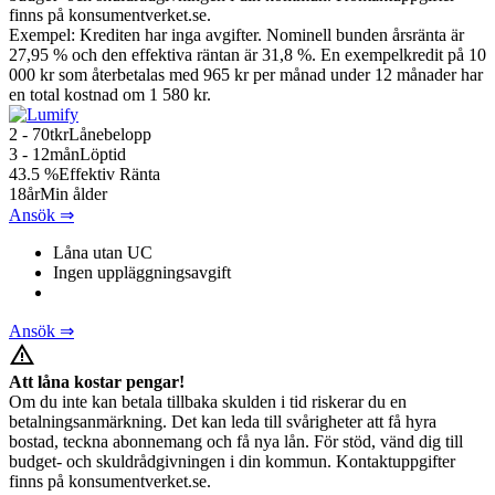
finns på konsumentverket.se.
Exempel: Krediten har inga avgifter. Nominell bunden årsränta är
27,95 % och den effektiva räntan är 31,8 %. En exempelkredit på 10
000 kr som återbetalas med 965 kr per månad under 12 månader har
en total kostnad om 1 580 kr.
2 - 70
tkr
Lånebelopp
3 - 12
mån
Löptid
43.5
%
Effektiv Ränta
18
år
Min ålder
Ansök ⇒
Låna utan UC
Ingen uppläggningsavgift
Ansök ⇒
warning_amber
Att låna kostar pengar!
Om du inte kan betala tillbaka skulden i tid riskerar du en
betalningsanmärkning. Det kan leda till svårigheter att få hyra
bostad, teckna abonnemang och få nya lån. För stöd, vänd dig till
budget- och skuldrådgivningen i din kommun. Kontaktuppgifter
finns på konsumentverket.se.