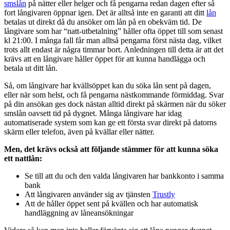
smslån
på nätter eller helger och få pengarna redan dagen efter så
fort långivaren öppnar igen. Det är alltså inte en garanti att ditt
lån
betalas ut direkt då du ansöker om lån på en obekväm tid. De
långivare som har “natt-utbetalning” håller ofta öppet till som senast
kl 21:00. I många fall får man alltså pengarna först nästa dag, vilket
trots allt endast är några timmar bort. Anledningen till detta är att det
krävs att en långivare håller öppet för att kunna handlägga och
betala ut ditt lån.
Så, om långivare har kvällsöppet kan du söka lån sent på dagen,
eller när som helst, och få pengarna nästkommande förmiddag. Svar
på din ansökan ges dock nästan alltid direkt på skärmen när du söker
smslån oavsett tid på dygnet. Många långivare har idag
automatiserade system som kan ge ett första svar direkt på datorns
skärm eller telefon, även på kvällar eller nätter.
Men, det krävs också att följande stämmer för att kunna söka
ett nattlån:
Se till att du och den valda långivaren har bankkonto i samma
bank
Att långivaren använder sig av tjänsten
Trustly
Att de håller öppet sent på kvällen och har automatisk
handläggning av låneansökningar