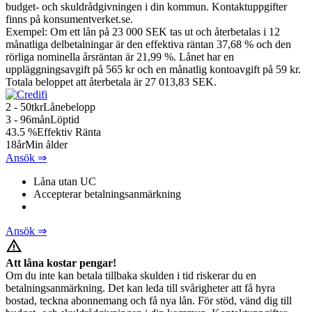
budget- och skuldrådgivningen i din kommun. Kontaktuppgifter
finns på konsumentverket.se.
Exempel: Om ett lån på 23 000 SEK tas ut och återbetalas i 12
månatliga delbetalningar är den effektiva räntan 37,68 % och den
rörliga nominella årsräntan är 21,99 %. Lånet har en
uppläggningsavgift på 565 kr och en månatlig kontoavgift på 59 kr.
Totala beloppet att återbetala är 27 013,83 SEK.
2 - 50
tkr
Lånebelopp
3 - 96
mån
Löptid
43.5
%
Effektiv Ränta
18
år
Min ålder
Ansök ⇒
Låna utan UC
Accepterar betalningsanmärkning
Ansök ⇒
warning_amber
Att låna kostar pengar!
Om du inte kan betala tillbaka skulden i tid riskerar du en
betalningsanmärkning. Det kan leda till svårigheter att få hyra
bostad, teckna abonnemang och få nya lån. För stöd, vänd dig till