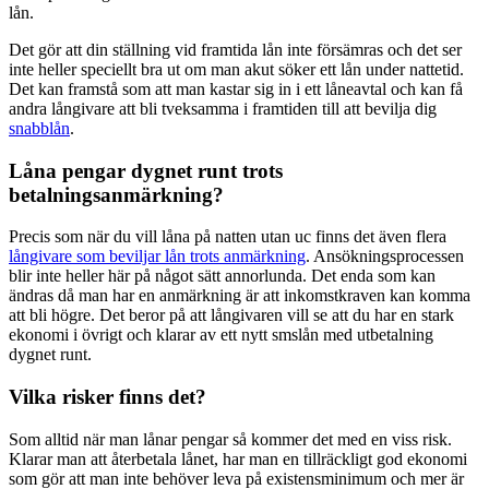
lån.
Det gör att din ställning vid framtida lån inte försämras och det ser
inte heller speciellt bra ut om man akut söker ett lån under nattetid.
Det kan framstå som att man kastar sig in i ett låneavtal och kan få
andra långivare att bli tveksamma i framtiden till att bevilja dig
snabblån
.
Låna pengar dygnet runt trots
betalningsanmärkning?
Precis som när du vill låna på natten utan uc finns det även flera
långivare som beviljar lån trots anmärkning
. Ansökningsprocessen
blir inte heller här på något sätt annorlunda. Det enda som kan
ändras då man har en anmärkning är att inkomstkraven kan komma
att bli högre. Det beror på att långivaren vill se att du har en stark
ekonomi i övrigt och klarar av ett nytt smslån med utbetalning
dygnet runt.
Vilka risker finns det?
Som alltid när man lånar pengar så kommer det med en viss risk.
Klarar man att återbetala lånet, har man en tillräckligt god ekonomi
som gör att man inte behöver leva på existensminimum och mer är