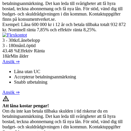
betalningsanmärkning. Det kan leda till svårigheter att få hyra
bostad, teckna abonnemang och få nya lån. För stöd, vänd dig till
budget- och skuldrådgivningen i din kommun. Kontaktuppgifter
finns på konsumentverket.se.
Exempel: Låna 600 000 kr i 12 år och betala tillbaka totalt 932 872
kr. Nominell ränta 7,85% och effektiv ränta 8,25%.
3 - 30
tkr
Lånebelopp
3 - 180
mån
Löptid
43.48
%
Effektiv Ränta
18
år
Min ålder
Ansök ⇒
Låna utan UC
Accepterar betalningsanmärkning
Snabb utbetalning
Ansök ⇒
warning_amber
Att låna kostar pengar!
Om du inte kan betala tillbaka skulden i tid riskerar du en
betalningsanmärkning. Det kan leda till svårigheter att få hyra
bostad, teckna abonnemang och få nya lån. För stöd, vänd dig till
budget- och skuldrådgivningen i din kommun. Kontaktuppgifter