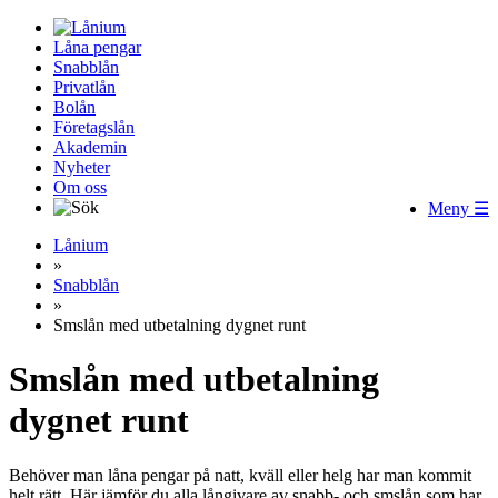
Låna pengar
Snabblån
Privatlån
Bolån
Företagslån
Akademin
Nyheter
Om oss
Meny ☰
Lånium
»
Snabblån
»
Smslån med utbetalning dygnet runt
Smslån med utbetalning
dygnet runt
Behöver man låna pengar på natt, kväll eller helg har man kommit
helt rätt. Här jämför du alla långivare av snabb- och smslån som har