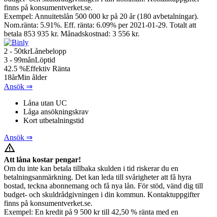
finns på konsumentverket.se.
Exempel: Annuitetslån 500 000 kr på 20 år (180 avbetalningar).
Nom.ränta: 5.91%. Eff. ränta: 6.09% per 2021-01-29. Totalt att
betala 853 935 kr. Månadskostnad: 3 556 kr.
2 - 50
tkr
Lånebelopp
3 - 99
mån
Löptid
42.5
%
Effektiv Ränta
18
år
Min ålder
Ansök ⇒
Låna utan UC
Låga ansökningskrav
Kort utbetalningstid
Ansök ⇒
warning_amber
Att låna kostar pengar!
Om du inte kan betala tillbaka skulden i tid riskerar du en
betalningsanmärkning. Det kan leda till svårigheter att få hyra
bostad, teckna abonnemang och få nya lån. För stöd, vänd dig till
budget- och skuldrådgivningen i din kommun. Kontaktuppgifter
finns på konsumentverket.se.
Exempel: En kredit på 9 500 kr till 42,50 % ränta med en