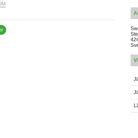
ÖM
A
Swe
er
St
424
Sve
V
J
J
L