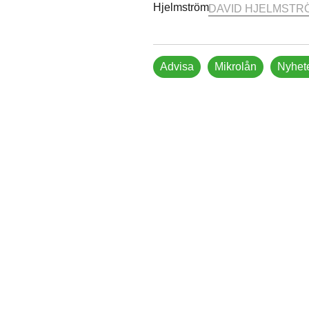
DAVID HJELMSTR
Advisa
Mikrolån
Nyhet