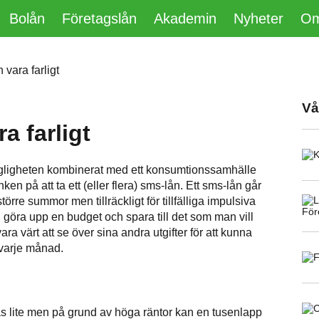
Bolån
Företagslån
Akademin
Nyheter
Om
vara farligt
Vå
a farligt
ngligheten kombinerat med ett konsumtionssamhälle
tanken på att ta ett (eller flera) sms-lån. Ett sms-lån går
törre summor men tillräckligt för tillfälliga impulsiva
n göra upp en budget och spara till det som man vill
ra värt att se över sina andra utgifter för att kunna
 varje månad.
s lite men på grund av höga räntor kan en tusenlapp