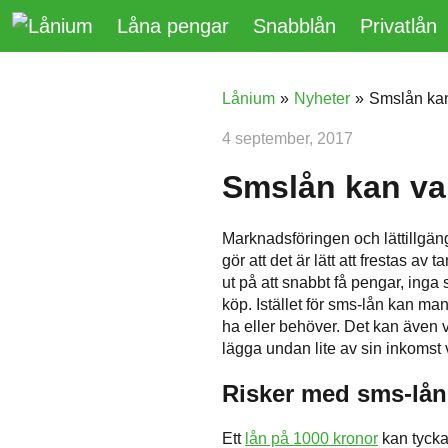
Låna pengar
Snabblån
Privatlån
Lånium
»
Nyheter
»
Smslån kan 
4 september, 2017
Smslån kan var
Marknadsföringen och lättillgä
gör att det är lätt att frestas av 
ut på att snabbt få pengar, inga s
köp. Istället för sms-lån kan ma
ha eller behöver. Det kan även va
lägga undan lite av sin inkomst
Risker med sms-lån
Ett
lån på 1000 kronor
kan tycka