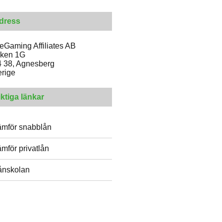
dress
Gaming Affiliates AB
eken 1G
 38, Agnesberg
rige
iktiga länkar
ämför snabblån
ämför privatlån
ånskolan