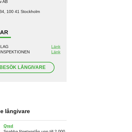
w AB
34, 100 41 Stockholm
KAR
OLAG
Länk
INSPEKTIONEN
Länk
BESÖK LÅNGIVARE
e långivare
Qred
Snabba företagslån upp till 2 000