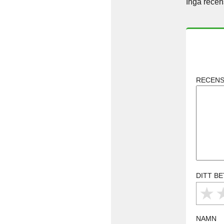
Inga recen
RECENS
DITT B
1
NAMN