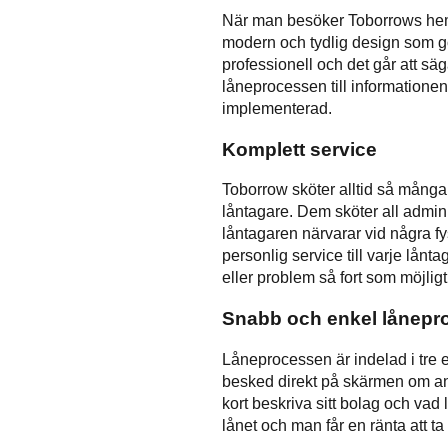
När man besöker Toborrows hem
modern och tydlig design som gö
professionell och det går att säg
låneprocessen till informatione
implementerad.
Komplett service
Toborrow sköter alltid så många
låntagare. Dem sköter all administ
låntagaren närvarar vid några fy
personlig service till varje lånta
eller problem så fort som möjligt
Snabb och enkel lånepr
Låneprocessen är indelad i tre e
besked direkt på skärmen om ans
kort beskriva sitt bolag och vad 
lånet och man får en ränta att ta s