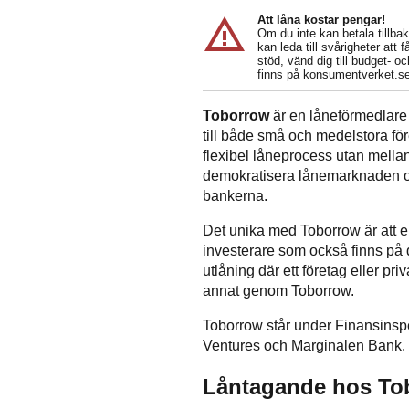
warning_amber
Att låna kostar pengar!
Om du inte kan betala tillba
kan leda till svårigheter at
stöd, vänd dig till budget- 
finns på konsumentverket.se
Toborrow
är en låneförmedlare
till både små och medelstora för
flexibel låneprocess utan mella
demokratisera lånemarknaden och
bankerna.
Det unika med Toborrow är att en
investerare som också finns på d
utlåning där ett företag eller priv
annat genom Toborrow.
Toborrow står under Finansinspe
Ventures och Marginalen Bank.
Låntagande hos To