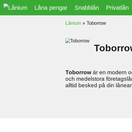
Låna pengar
Snabblån
Privatlån
Lånium
»
Toborrow
Toborro
Toborrow
är en modern o
och medelstora företagslå
alltid besked på din låne