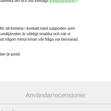
påverka din och ditt företags
kreditvärdighet
i
t för att komma i kontakt med supporten som
Kundtjänsten är väldigt snabba och när vi
ast någon minut innan vår fråga var besvarad.
an (e-post)
Användarrecensioner