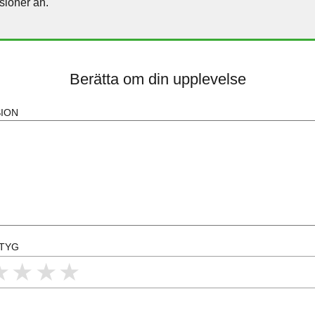
sioner än.
Berätta om din upplevelse
ION
ETYG
 star
2 stars
3 stars
4 stars
5 stars