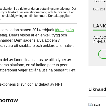
Toborro
ka skulden i tid riskerar du en betalningsanmärkning. Det
Box 261
t få hyra bostad, teckna abonnemang och få nya lån. För
och skuldrådgivningen i din kommun. Kontaktuppgifter
.
LÄN
 som sedan starten 2014 erbjudit
företagslån
etag. Deras vision är en enkel, trygg och
ALLAB
nhänder. Dem säger själva att dem vill
FINANS
 vara ett snabbare och enklare alternativ till
 del av lånen finansieras av olika typer av
eras plattform, en så kallad peer to peer
atpersoner väljer att låna ut sina pengar till ett
ktionens tillsyn och är delägt av NFT
Liknand
borrow