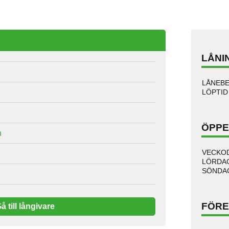
LÅNI
LÅNEB
LÖPTID
ÖPPE
n
VECKO
LÖRDA
SÖNDA
FÖRE
å till långivare