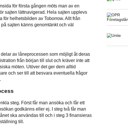
sida för första gången möts man av en
r sajten lättnavigerad. Hela sajten upplevs
a för helhetsbilden av Toborrow. Allt från
n på sajten känns genomtänkt och väl
 delar av låneprocessen som möjligt åt deras
ration från början till slut och kräver inte att
siska möten. Utöver det ger dem alltid
gare och ser till att besvara eventuella frågor
.
ocess
nkla steg. Först får man ansöka och får ett
ökan godkänns eller ej. I steg två får man
lånet ska användas till och i steg 3 finansieras
tällning till.