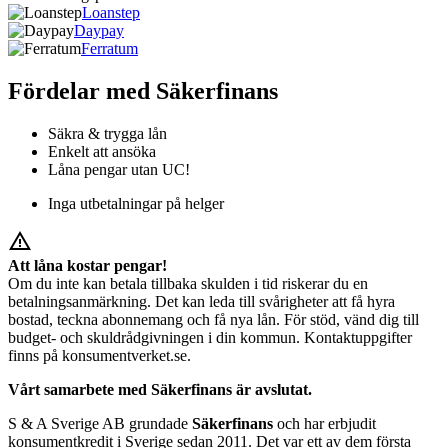
Loanstep
Daypay
Ferratum
Fördelar med Säkerfinans
Säkra & trygga lån
Enkelt att ansöka
Låna pengar utan UC!
Inga utbetalningar på helger
warning_amber
Att låna kostar pengar!
Om du inte kan betala tillbaka skulden i tid riskerar du en
betalningsanmärkning. Det kan leda till svårigheter att få hyra
bostad, teckna abonnemang och få nya lån. För stöd, vänd dig till
budget- och skuldrådgivningen i din kommun. Kontaktuppgifter
finns på konsumentverket.se.
Vårt samarbete med Säkerfinans är avslutat.
S & A Sverige AB grundade
Säkerfinans
och har erbjudit
konsumentkredit i Sverige sedan 2011. Det var ett av dem första