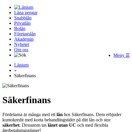
Låna pengar
Snabblån
Privatlån
Bolån
Företagslån
Akademin
Nyheter
Om oss
Meny ☰
Lånium
»
Säkerfinans
Säkerfinans
Fördelarna är många med ett
lån
hos Säkerfinans. Dem erbjuder
kontokredit med korta behandlingstider på ditt lån och stor
säkerhet
. Dessutom tas
lånet utan UC
och med flexibla
återbetalningsplaner!