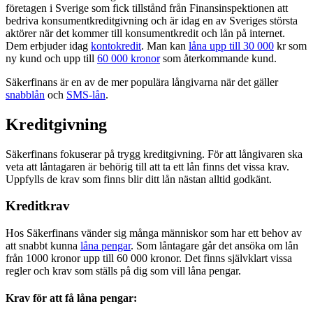
företagen i Sverige som fick tillstånd från Finansinspektionen att
bedriva konsumentkreditgivning och är idag en av Sveriges största
aktörer när det kommer till konsumentkredit och lån på internet.
Dem erbjuder idag
kontokredit
. Man kan
låna upp till 30 000
kr som
ny kund och upp till
60 000 kronor
som återkommande kund.
Säkerfinans är en av de mer populära långivarna när det gäller
snabblån
och
SMS-lån
.
Kreditgivning
Säkerfinans fokuserar på trygg kreditgivning. För att långivaren ska
veta att låntagaren är behörig till att ta ett lån finns det vissa krav.
Uppfylls de krav som finns blir ditt lån nästan alltid godkänt.
Kreditkrav
Hos Säkerfinans vänder sig många människor som har ett behov av
att snabbt kunna
låna pengar
. Som låntagare går det ansöka om lån
från 1000 kronor upp till 60 000 kronor. Det finns självklart vissa
regler och krav som ställs på dig som vill låna pengar.
Krav för att få låna pengar: