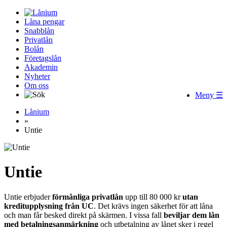
Låna pengar
Snabblån
Privatlån
Bolån
Företagslån
Akademin
Nyheter
Om oss
Meny ☰
Lånium
»
Untie
Untie
Untie erbjuder
förmånliga
privatlån
upp till 80 000 kr
utan
kreditupplysning från UC
. Det krävs ingen säkerhet för att låna
och man får besked direkt på skärmen. I vissa fall
beviljar dem lån
med betalningsanmärkning
och utbetalning av lånet sker i regel