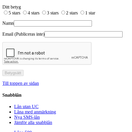
Ditt betyg
5 stars
4 stars
3 stars
2 stars
1 star
Namn
Email (Publiceras inte)
Till toppen av sidan
Snabblån
Lån utan UC
Låna med anmärkning
Nya SMS-lån
Jämför alla snabblån