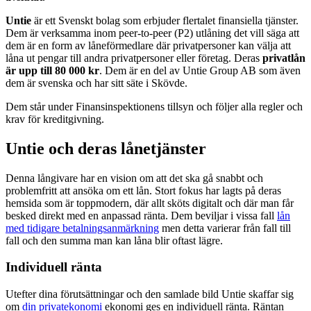
Untie
är ett Svenskt bolag som erbjuder flertalet finansiella tjänster.
Dem är verksamma inom peer-to-peer (P2) utlåning det vill säga att
dem är en form av låneförmedlare där privatpersoner kan välja att
låna ut pengar till andra privatpersoner eller företag. Deras
privatlån
är upp till 80 000 kr
. Dem är en del av Untie Group AB som även
dem är svenska och har sitt säte i Skövde.
Dem står under Finansinspektionens tillsyn och följer alla regler och
krav för kreditgivning.
Untie och deras lånetjänster
Denna långivare har en vision om att det ska gå snabbt och
problemfritt att ansöka om ett lån. Stort fokus har lagts på deras
hemsida som är toppmodern, där allt sköts digitalt och där man får
besked direkt med en anpassad ränta. Dem beviljar i vissa fall
lån
med tidigare betalningsanmärkning
men detta varierar från fall till
fall och den summa man kan låna blir oftast lägre.
Individuell ränta
Utefter dina förutsättningar och den samlade bild Untie skaffar sig
om
din privatekonomi
ekonomi ges en individuell ränta. Räntan