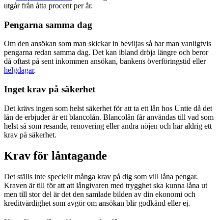
utgår från åtta procent per år.
Pengarna samma dag
Om den ansökan som man skickar in beviljas så har man vanligtvis
pengarna redan samma dag. Det kan ibland dröja längre och beror
då oftast på sent inkommen ansökan, bankens överföringstid eller
helgdagar
.
Inget krav på säkerhet
Det krävs ingen som helst säkerhet för att ta ett lån hos Untie då det
lån de erbjuder är ett blancolån. Blancolån får användas till vad som
helst så som resande, renovering eller andra nöjen och har aldrig ett
krav på säkerhet.
Krav för låntagande
Det ställs inte speciellt många krav på dig som vill låna pengar.
Kraven är till för att att långivaren med trygghet ska kunna låna ut
men till stor del är det den samlade bilden av din ekonomi och
kreditvärdighet som avgör om ansökan blir godkänd eller ej.