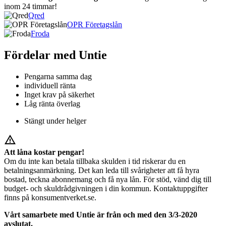
inom 24 timmar!
Qred
OPR Företagslån
Froda
Fördelar med Untie
Pengarna samma dag
individuell ränta
Inget krav på säkerhet
Låg ränta överlag
Stängt under helger
warning_amber
Att låna kostar pengar!
Om du inte kan betala tillbaka skulden i tid riskerar du en
betalningsanmärkning. Det kan leda till svårigheter att få hyra
bostad, teckna abonnemang och få nya lån. För stöd, vänd dig till
budget- och skuldrådgivningen i din kommun. Kontaktuppgifter
finns på konsumentverket.se.
Vårt samarbete med Untie är från och med den 3/3-2020
avslutat.